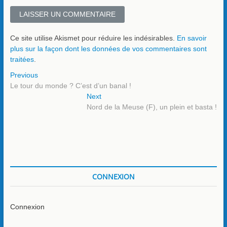
Ce site utilise Akismet pour réduire les indésirables.
En savoir
plus sur la façon dont les données de vos commentaires sont
traitées
.
Navigation
Previous
Previous
post:
Le tour du monde ? C’est d’un banal !
de
Next
Next
l’article
post:
Nord de la Meuse (F), un plein et basta !
CONNEXION
Connexion