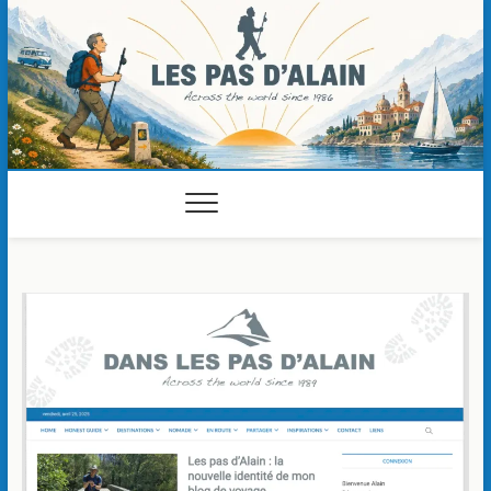
Skip
to
content
Les pas d'Alain
ACROSS THE WORLD SINCE 1989