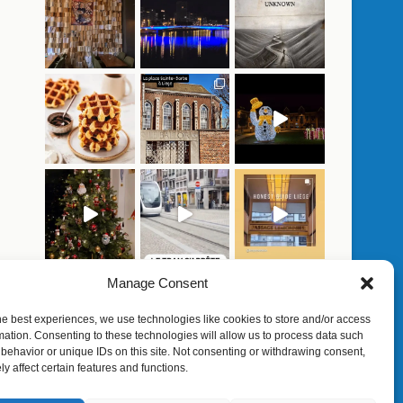
Manage Consent
Charger plus…
he best experiences, we use technologies like cookies to store and/or access
Suivez moi sur Instagram
mation. Consenting to these technologies will allow us to process data such
behavior or unique IDs on this site. Not consenting or withdrawing consent,
y affect certain features and functions.