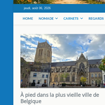
jeudi, août 06, 2026
Les pas d'Alain
ACROSS THE WORLD SINCE 1989
HOME
NOMADE
CARNETS
REGARDS
À pied dans la plus vieille ville de
Belgique