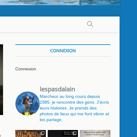
CONNEXION
Connexion
lespasdalain
Marcheur au long cours depuis
1985, je rencontre des gens. J'écris
leurs histoires. Je prends des
photos de lieux qui me font vibrer et
les partage.
e