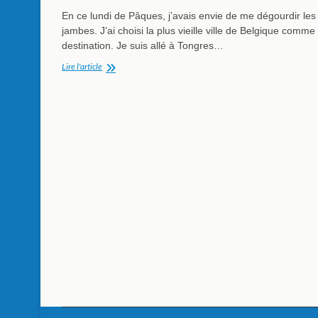
En ce lundi de Pâques, j’avais envie de me dégourdir les
jambes. J’ai choisi la plus vieille ville de Belgique comme
destination. Je suis allé à Tongres…
À
Lire l'article
pied
dans
la
plus
vieille
ville
de
Belgique