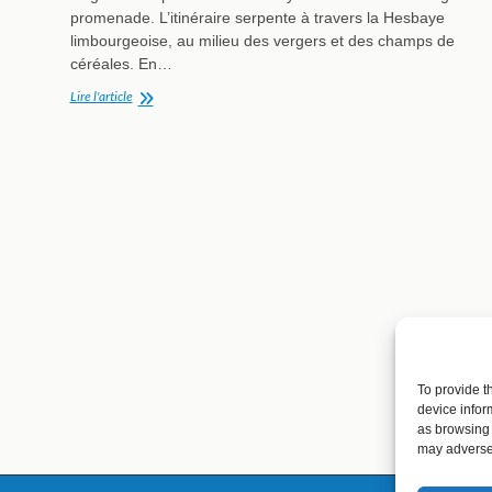
promenade. L’itinéraire serpente à travers la Hesbaye
limbourgeoise, au milieu des vergers et des champs de
céréales. En…
Surprenante
Lire l'article
église
transparente
To provide t
device infor
as browsing 
may adversel