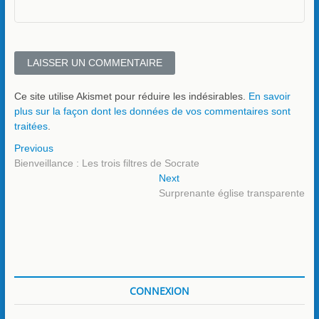
Ce site utilise Akismet pour réduire les indésirables.
En savoir
plus sur la façon dont les données de vos commentaires sont
traitées
.
Navigation
Previous
Previous
post:
Bienveillance : Les trois filtres de Socrate
de
Next
Next
l’article
post:
Surprenante église transparente
CONNEXION