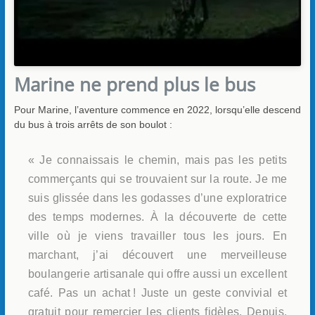
Marine ne prend plus le bus
Pour Marine, l’aventure commence en 2022, lorsqu’elle descend
du bus à trois arrêts de son boulot :
« Je connaissais le chemin, mais pas les petits
commerçants qui se trouvaient sur la route. Je me
suis glissée dans les godasses d’une exploratrice
des temps modernes. À la découverte de cette
ville où je viens travailler tous les jours. En
marchant, j’ai découvert une merveilleuse
boulangerie artisanale qui offre aussi un excellent
café. Pas un achat ! Juste un geste convivial et
gratuit pour remercier les clients fidèles. Depuis,