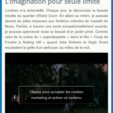
L’imagination pour seule limite
Londres m’a émerveillé. Chaque jour, je découvrais la beauté
insolite du quartier d’Earls Court. En allant au métro, je passais
devant de jolies impasses aux fenêtres colorées de massifs de
fleurs. Parfois, à travers une porte exceptionnellement ouverte,
je pouvais apercevoir toute la beauté d’un jardin privé. Comme
celui de la scène du « saperlipopette » dans le film « Coup de
Foudre à Notting Hill » quand Julia Roberts et Hugh Grant
escaladent la grille d’un petit parc au milieu de la nuit.
Cliquez pour accepter les cookies
marketing et activer ce contenu