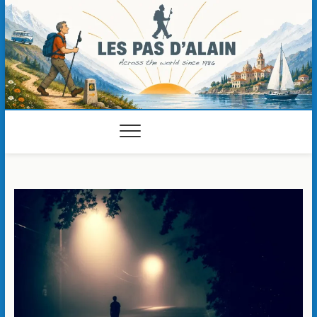
Skip
to
content
Les pas d'Alain
ACROSS THE WORLD SINCE 1989