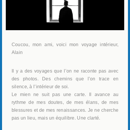
Coucou, mon ami, voici mon voyage intérieur,
Alain
Il y a des voyages que l’on ne raconte pas avec
des photos. Des chemins que l’on trace en
silence, à l’intérieur de soi.
Le mien ne suit pas une carte. Il avance au
rythme de mes doutes, de mes élans, de mes
blessures et de mes renaissances. Je ne cherche
pas un lieu, mais un équilibre. Une clarté.