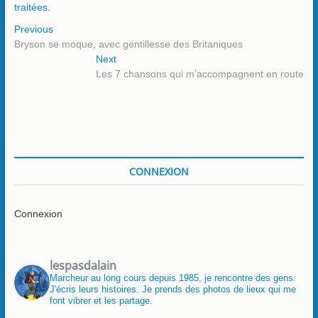
traitées
.
Navigation
Previous
Previous
post:
Bryson se moque, avec gentillesse des Britaniques
de
Next
Next
l’article
post:
Les 7 chansons qui m’accompagnent en route
CONNEXION
Connexion
lespasdalain
Marcheur au long cours depuis 1985, je rencontre des gens.
J'écris leurs histoires. Je prends des photos de lieux qui me
font vibrer et les partage.