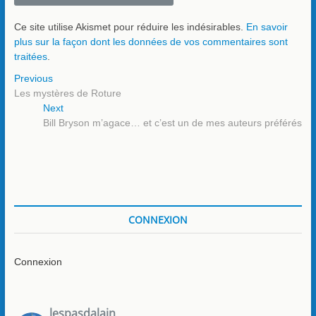
Ce site utilise Akismet pour réduire les indésirables.
En savoir
plus sur la façon dont les données de vos commentaires sont
traitées
.
Navigation
Previous
Previous
post:
Les mystères de Roture
de
Next
Next
l’article
post:
Bill Bryson m’agace… et c’est un de mes auteurs préférés
CONNEXION
Connexion
lespasdalain